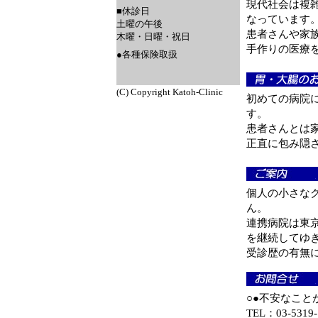
現代社会は複
■休診日
なっています
土曜の午後
患者さんや家
木曜・日曜・祝日
手作りの医療
●各種保険取扱
(C) Copyright Katoh-Clinic
初めての病院
す。
患者さんとは
正直に包み隠
個人の小さな
ん。
連携病院は東
を継続してゆ
受診歴の有無
○●不安なこと
TEL：03-5319-