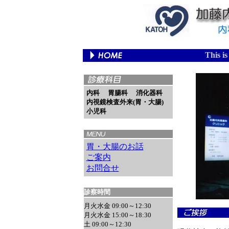
This is
内科 胃腸科 消化器科
内視鏡検査外来(胃・大腸)
小児科
胃・大腸のお話
ご案内
お問合せ
診察時間
月火水金 09:00～12:30
月火水金 15:00～18:30
土 09:00～12:30